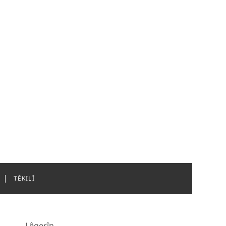
ojhilata Navîn
TÊKILÎ
Lêgerîn