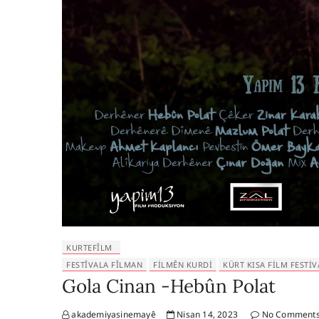
KURTEFÎLM
FESTÎVALA FÎLMAN
FILMÊN KURDI
KÜRT KISA FILM FESTIV
Gola Cinan -Hebûn Polat
akademiyasinemayê
Nisan 14, 2023
No Comment