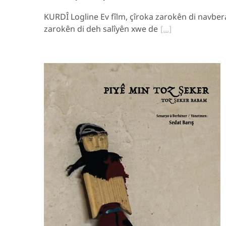
KURDÎ Logline Ev fîlm, çîroka zarokên di navbera
zarokên di deh salîyên xwe de