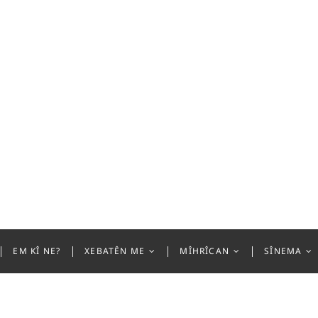
 Akademiya Sînemayê ya R
EM KÎ NE?
XEBATÊN ME
MÎHRÎCAN
SÎNEMA