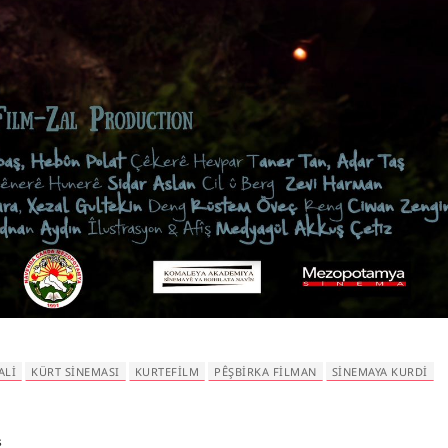
ALI
KÜRT SINEMASI
KURTEFILM
PÊŞBIRKA FILMAN
SINEMAYA KURDI
s