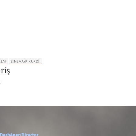
ILM
SINEMAYA KURDI
riş
s