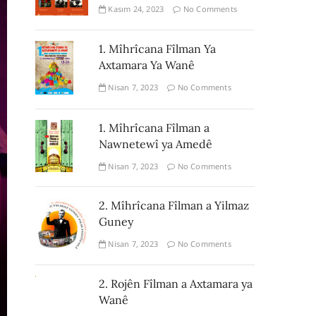
Kasım 24, 2023
No Comments
1. Mîhrîcana Fîlman Ya
Axtamara Ya Wanê
Nisan 7, 2023
No Comments
1. Mîhrîcana Fîlman a
Nawnetewî ya Amedê
Nisan 7, 2023
No Comments
2. Mîhrîcana Fîlman a Yilmaz
Guney
Nisan 7, 2023
No Comments
2. Rojên Fîlman a Axtamara ya
Wanê