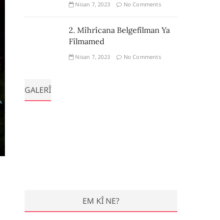
Nisan 7, 2023
No Comments
2. Mîhrîcana Belgefîlman Ya
Fîlmamed
Nisan 7, 2023
No Comments
GALERÎ
EM KÎ NE?