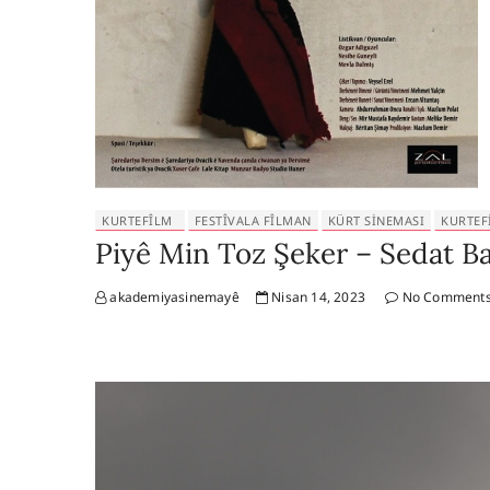
KURTEFÎLM
FESTÎVALA FÎLMAN
KÜRT SINEMASI
KURTEF
Piyê Min Toz Şeker – Sedat Ba
akademiyasinemayê
Nisan 14, 2023
No Comment