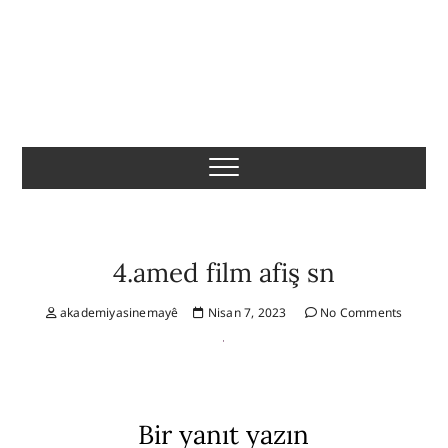
Komeleya Akademiya
Sînemayê ya Rojhilata
Navîn
4.amed film afiş sn
akademiyasinemayê
Nisan 7, 2023
No Comments
Bir yanıt yazın