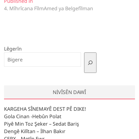
Yazı
Published in
4. Mîhrîcana FîlmAmed ya Belgefîlman
gezinmesi
Lêgerîn
NIVÎSÊN DAWÎ
KARGEHA SÎNEMAYÊ DEST PÊ DIKE!
Gola Cinan -Hebûn Polat
Piyê Min Toz Şeker – Sedat Bariş
Dengê Kilîtan – İlhan Bakır
ÇERX – Metîn Ewr