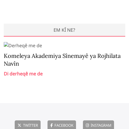
EM KÎ NE?
Komeleya Akademiya Sînemayê ya Rojhilata
Navîn
Di derheqê me de
TWITTER
FACEBOOK
INSTAGRAM