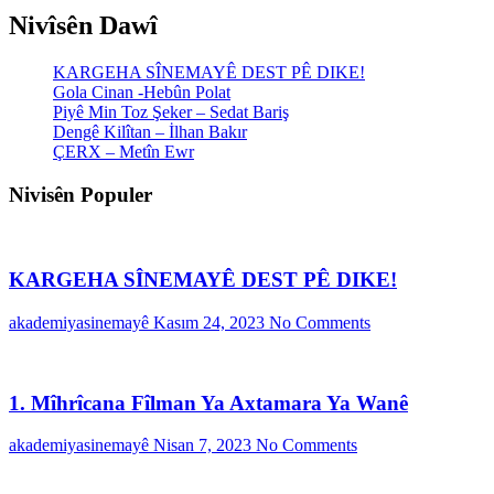
Nivîsên Dawî
KARGEHA SÎNEMAYÊ DEST PÊ DIKE!
Gola Cinan -Hebûn Polat
Piyê Min Toz Şeker – Sedat Bariş
Dengê Kilîtan – İlhan Bakır
ÇERX – Metîn Ewr
Nivisên Populer
KARGEHA SÎNEMAYÊ DEST PÊ DIKE!
akademiyasinemayê
Kasım 24, 2023
No Comments
1. Mîhrîcana Fîlman Ya Axtamara Ya Wanê
akademiyasinemayê
Nisan 7, 2023
No Comments