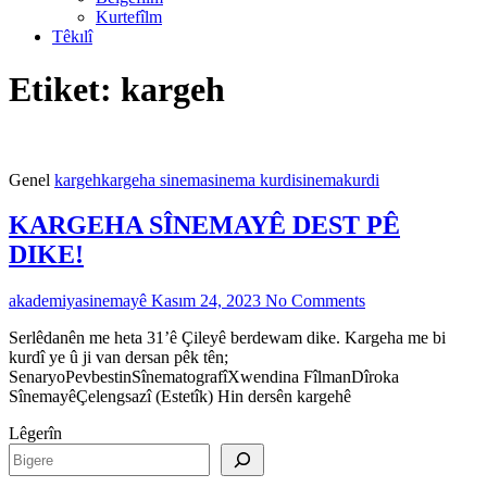
Kurtefîlm
Têkılî
Etiket:
kargeh
Genel
kargeh
kargeha sinema
sinema kurdi
sinemakurdi
KARGEHA SÎNEMAYÊ DEST PÊ
DIKE!
akademiyasinemayê
Kasım 24, 2023
No Comments
Serlêdanên me heta 31’ê Çileyê berdewam dike. Kargeha me bi
kurdî ye û ji van dersan pêk tên;
SenaryoPevbestinSînematografîXwendina FîlmanDîroka
“KARGEHA
SînemayêÇelengsazî (Estetîk) Hin dersên kargehê
SÎNEMAYÊ
Lêgerîn
DEST
PÊ
DIKE!”