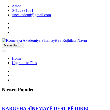
Skip
Amed
to
04122381691
content
sineakademi@gmail.com
twitter
facebook
instagram
Menu Button
Komeleya Akademiya Sînemayê ya
Rojhilata Navîn
Home
Upgrade to Plus
twitter
facebook
instagram
Nivîsên Populer
KARGEHA SÎNEMAYÊ DEST PÊ DIKE!