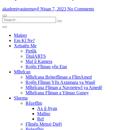
akademiyasinemayê
Nisan 7, 2023
No Comments
Search
…
Malper
Em Kî Ne?
Xebatên Me
Pirtûk
TitulARTS
Maf û Kamera
Rojên Fîlman yên Etar
Mîhrîcan
Mîhrîcana Belgefîlman a FîlmAmed
Rojên Fîlman Yên Axtamara ya Wanê
Mîhrîcana Fîlman a Navnetewî ya Amedê
Mîhrîcana Fîlman a Yilmaz Guney
Sînema
Rêzefîlm
Ax û Jiyan
Malîno
Ref
Fîlmên Metraj Dirêj
Belgefîlm