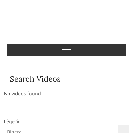
Komeleya Akademiya
Sînemayê ya Rojhilata
Navîn
Search Videos
No videos found
Lêgerîn